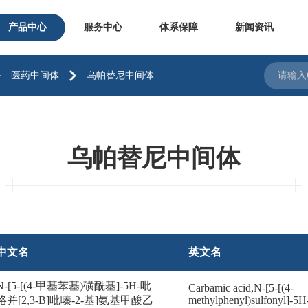
产品中心
服务中心
体系保障
新闻资讯
医药中间体
乌帕替尼中间体
乌帕替尼中间体
中文名
英文名
N-[5-[(4-甲基苯基)磺酰基]-5H-吡
Carbamic acid,N-[5-[(4-
咯并[2,3-B]吡嗪-2-基]氨基甲酸乙
methylphenyl)sulfonyl]-5H-