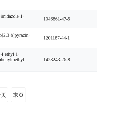
-imidazole-1-
1046861-47-5
lo[2,3-b]pyrazin-
1201187-44-1
4-ethyl-1-
 phenylmethyl
1428243-26-8
一页
末页