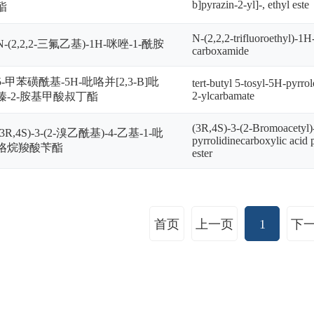
b]pyrazin-2-yl]-, ethyl este
酯
N-(2,2,2-trifluoroethyl)-1H
N-(2,2,2-三氟乙基)-1H-咪唑-1-酰胺
carboxamide
5-甲苯磺酰基-5H-吡咯并[2,3-B]吡
tert-butyl 5-tosyl-5H-pyrro
2-ylcarbamate
嗪-2-胺基甲酸叔丁酯
(3R,4S)-3-(2-Bromoacetyl)-
(3R,4S)-3-(2-溴乙酰基)-4-乙基-1-吡
pyrrolidinecarboxylic acid
咯烷羧酸苄酯
ester
首页
上一页
1
下